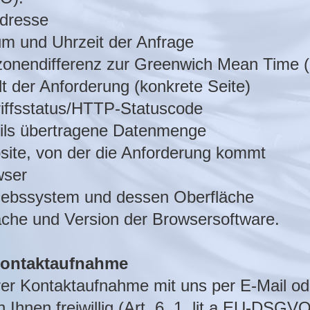
Adresse
m und Uhrzeit der Anfrage
tzonendifferenz zur Greenwich Mean Time
lt der Anforderung (konkrete Seite)
iffsstatus/HTTP-Statuscode
eils übertragene Datenmenge
ite, von der die Anforderung kommt
wser
riebssystem und dessen Oberfläche
ache und Version der Browsersoftware.
ontaktaufnahme
rer Kontaktaufnahme mit uns per E-Mail od
n Ihnen freiwillig (Art. 6, 1, lit a EU-DSGV