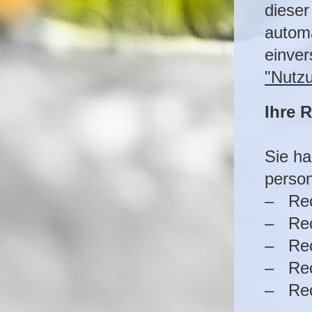
dieser
automa
einver
"Nutz
Ihre 
Sie ha
perso
– Rec
– Rec
– Rec
– Rec
– Rech