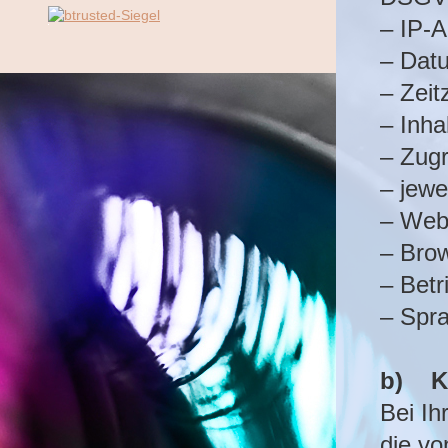
– IP-
– Datu
– Zei
– Inha
– Zugr
– jew
– Webs
– Bro
– Bet
– Spr
b) K
Bei Ih
die vo