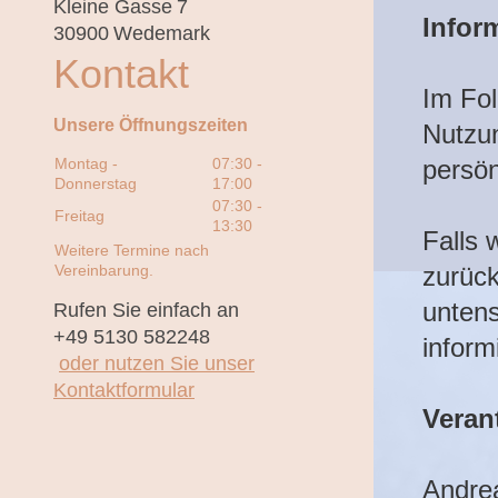
Kleine Gasse
7
Infor
30900
Wedemark
Kontakt
Im Fol
Unsere Öffnungszeiten
Nutzun
Montag -
07:30
-
persön
Donnerstag
17:00
07:30
-
Freitag
13:30
Falls 
Weitere Termine nach
Vereinbarung.
zurück
untens
Rufen Sie einfach an
+49 5130 582248
inform
oder nutzen Sie unser
Kontaktformular
Veran
Andre