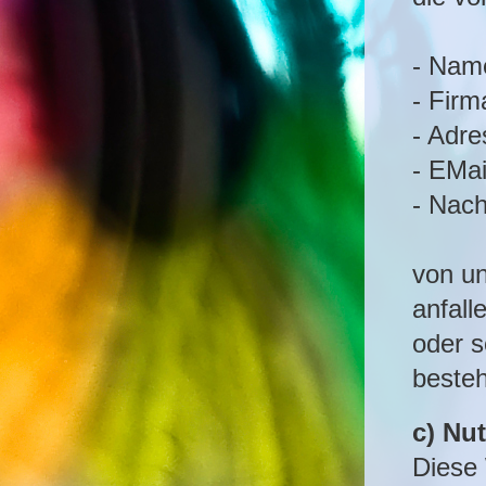
- Nam
- Firm
- Adre
- EMai
- Nach
von u
anfall
oder s
beste
c) Nu
Diese