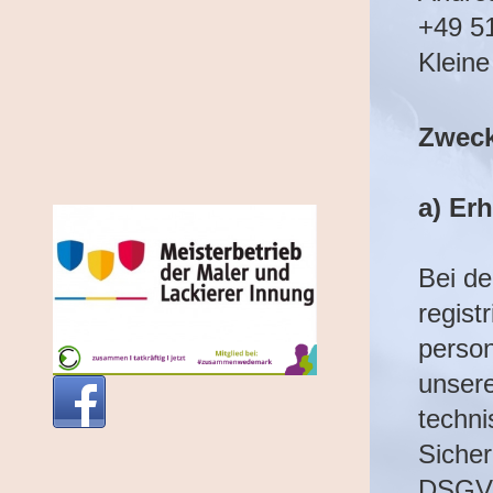
+49 5
Klein
Zweck
a) Er
Bei de
regist
person
unsere
techni
Sicher
DSGV